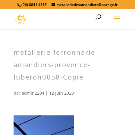
(06) 8841 4515
metalleriedesamandiers@orange.fr
metallerie-ferronnerie-
amandiers-provence-
luberon0058-Copie
par
admin2204
|
12 Juin 2020