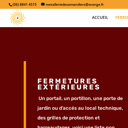
(06) 8841 4515
metalleriedesamandiers@orange.fr
ACCUEIL
FERRO
FERMETURES
EXTÉRIEURES
Un portail, un portillon, une porte de
jardin ou d’accés au local technique,
des grilles de protection et
barreaudages, voici une liste non