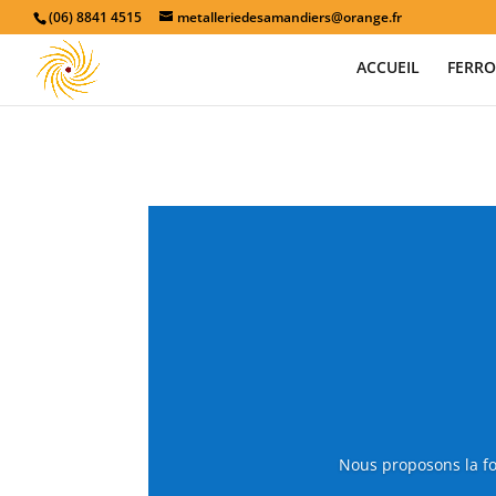
(06) 8841 4515
metalleriedesamandiers@orange.fr
ACCUEIL
FERRO
Nous proposons la fo