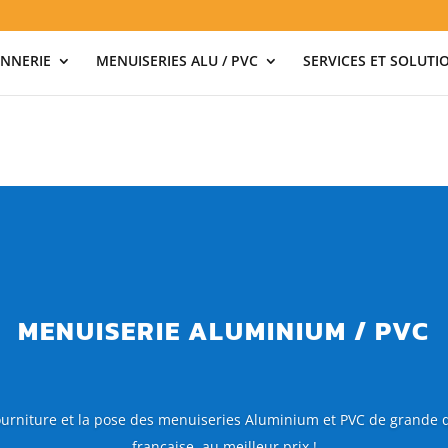
NNERIE
MENUISERIES ALU / PVC
SERVICES ET SOLUTI
MENUISERIE ALUMINIUM / PVC
urniture et la pose des menuiseries Aluminium et PVC de grande qu
française, au meilleur prix !