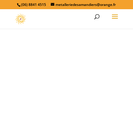
(06) 8841 4515
metalleriedesamandiers@orange.fr